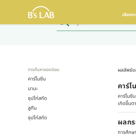
เลือกต
การค้นหายอดนิยม
ผลลัพธ์ขอ
คาร์โนซีน
คาร์โ
นานะ
คาร์โนซี
ซุปไก่สกัด
เกิดขึ้นต
ลูทีน
ซุปไก่สกัด
ผลกระ
การศึกษา