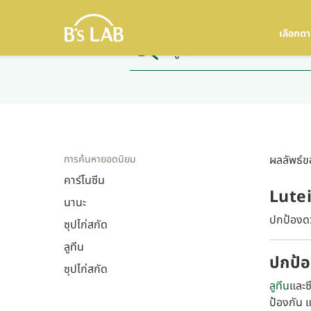
เลือกต
การค้นหายอดนิยม
ผลลัพธ์ขอ
คาร์โนซีน
Lute
นานะ
ปกป้องดว
ซุปไก่สกัด
ลูทีน
ปกป้อ
ซุปไก่สกัด
ลูทีน
และซ
ป้องกัน 