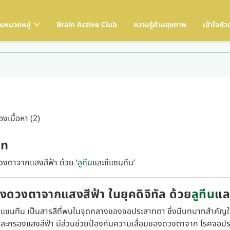
ามหมวดหมู่
Brain Active Club
ความรู้ด้านสุขภาพ
เข้าใจตัว
งเนื้อหา (2)
in
งตาจากแสงสีฟ้า ด้วย ‘
ลูทีน
และซีแซนทีน’
งดวงตาจากแสงสีฟ้า ในยุคดิจิทัล ด้วย
ลูทีน
แล
ีแซนทีน เป็นสารสีที่พบในจุดกลางของจอประสาทตา ซึ่งมีบทบาทสำคัญในก
และกรองแสงสีฟ้า มีส่วนช่วยป้องกันความเสื่อมของดวงตาจาก โรคจอปร