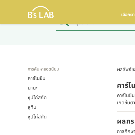
เลือกต
การค้นหายอดนิยม
ผลลัพธ์ขอ
คาร์โนซีน
คาร์โ
นานะ
คาร์โนซี
ซุปไก่สกัด
เกิดขึ้นต
ลูทีน
ซุปไก่สกัด
ผลกระ
การศึกษา