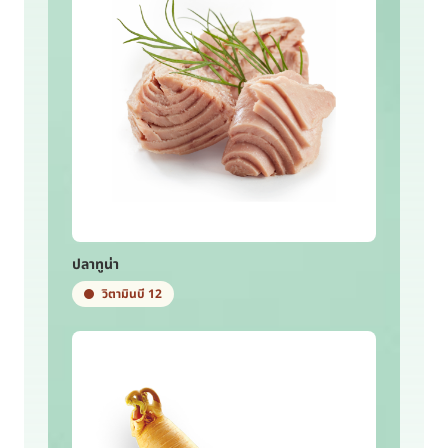
ปลาทูน่า
วิตามินบี 12