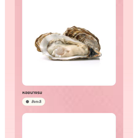
หอยนางรม
สังกะสี