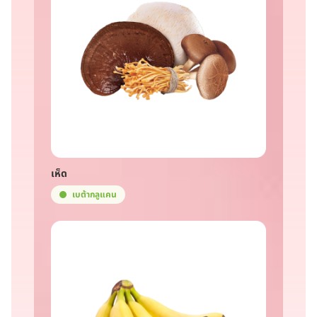
เห็ด
เบต้ากลูแคน