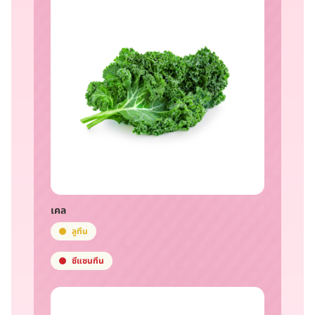
เคล
ลูทีน
ซีแซนทีน