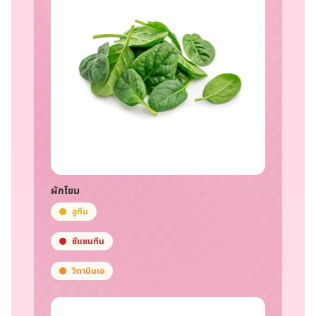
ผักโขม
ลูทีน
ซีแซนทีน
วิตามินเอ