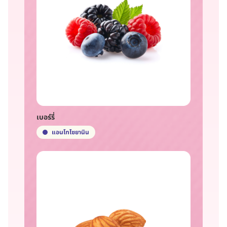
เบอร์รี่
แอนโทไซยานิน