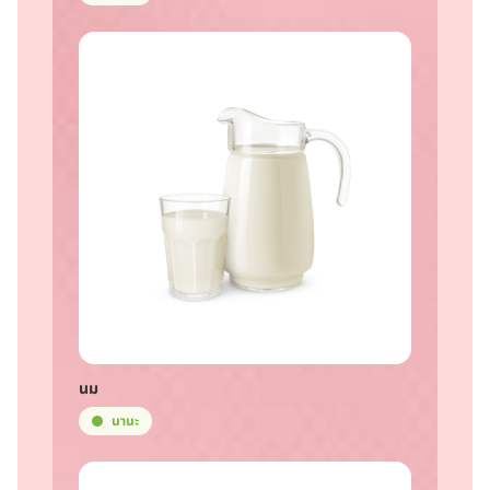
นม
นานะ