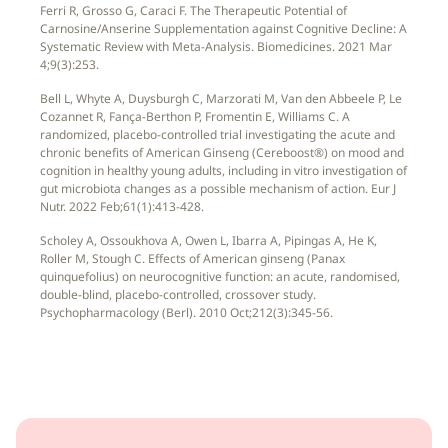
Ferri R, Grosso G, Caraci F. The Therapeutic Potential of
Carnosine/Anserine Supplementation against Cognitive Decline: A
Systematic Review with Meta-Analysis. Biomedicines. 2021 Mar
4;9(3):253.
Bell L, Whyte A, Duysburgh C, Marzorati M, Van den Abbeele P, Le
Cozannet R, Fança-Berthon P, Fromentin E, Williams C. A
randomized, placebo-controlled trial investigating the acute and
chronic benefits of American Ginseng (Cereboost®) on mood and
cognition in healthy young adults, including in vitro investigation of
gut microbiota changes as a possible mechanism of action. Eur J
Nutr. 2022 Feb;61(1):413-428.
Scholey A, Ossoukhova A, Owen L, Ibarra A, Pipingas A, He K,
Roller M, Stough C. Effects of American ginseng (Panax
quinquefolius) on neurocognitive function: an acute, randomised,
double-blind, placebo-controlled, crossover study.
Psychopharmacology (Berl). 2010 Oct;212(3):345-56.