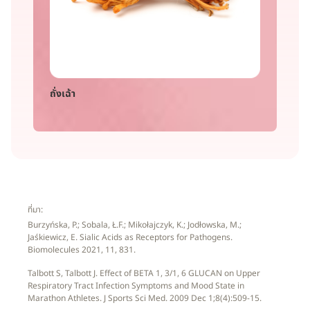
ถั่งเฉ้า
ที่มา:
Burzyńska, P.; Sobala, Ł.F.; Mikołajczyk, K.; Jodłowska, M.;
Jaśkiewicz, E. Sialic Acids as Receptors for Pathogens.
Biomolecules 2021, 11, 831.
Talbott S, Talbott J. Effect of BETA 1, 3/1, 6 GLUCAN on Upper
Respiratory Tract Infection Symptoms and Mood State in
Marathon Athletes. J Sports Sci Med. 2009 Dec 1;8(4):509-15.