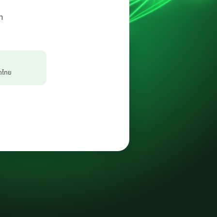
า
าดไทย